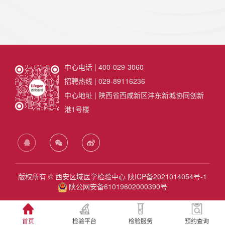
在西安成功召开
中心电话 | 400-029-3060
招聘热线 | 029-89116236
中心地址 | 陕西省西咸新区沣东新城协同创新
港1号楼
版权所有 © 西安区域医学检验中心
陕ICP备2021014054号-1
陕公网安备61019602000390号
首页
检验平台
检验服务
预约查询