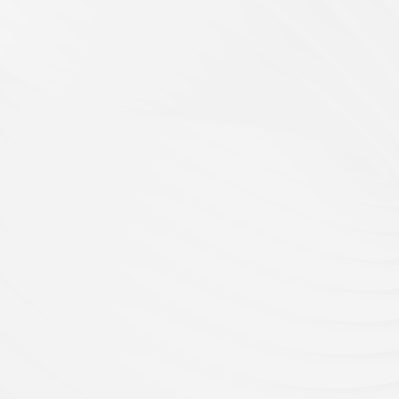
时丨“精准医学-基因测序助力临床诊疗
建设进行时
展研讨会”在西安召开
ISO 15
0
2024-12-23
大人民群众和各级医疗机构提供更加准确、快速、
西安区域医学检验
医学服务，让患者切实享受到科技创新所带来的实
督现场评审！未
0日，由西安区域医学检验中心主办，深圳华大基因股
量管理水平，推
协办的《精准医学-基因测序助力临床诊疗高质量发