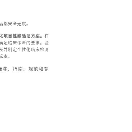
品都安全无虞。
化项目性能验证方案。
在
满足临床诊断的要求。验
表并制定个性化临床检测
标本。
业标准、指南、规范和专
。