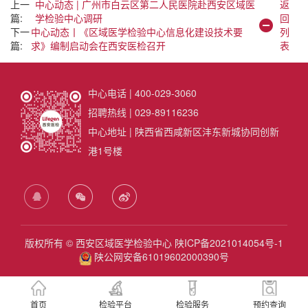
上一
中心动态 | 广州市白云区第二人民医院赴西安区域医
返
篇:
学检验中心调研
回
下一
中心动态丨《区域医学检验中心信息化建设技术要
列
篇:
求》编制启动会在西安医检召开
表
中心电话 | 400-029-3060
招聘热线 | 029-89116236
中心地址 | 陕西省西咸新区沣东新城协同创新
港1号楼
版权所有 © 西安区域医学检验中心
陕ICP备2021014054号-1
陕公网安备61019602000390号
首页
检验平台
检验服务
预约查询